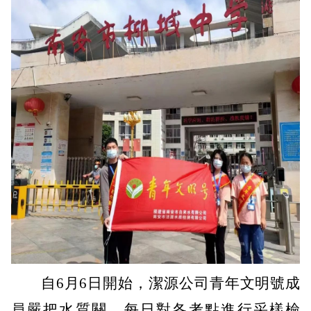
自
6
月
6
日開始，潔源公司青年文明號成
員嚴把水質關，每日對各考點進行采樣檢