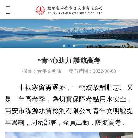
“青”心助力 護航高考
欄目：青年文明號
發布時間：2022-06-08
十載寒窗勇逐夢，一朝綻放酬壯志。又
是一年高考季，為切實保障考點用水安全，
南安市潔源水質檢測有限公司青年文明號提
早籌劃，周密部署，全員出動，護航高考。