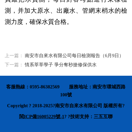
測，并加大原水、出廠水、管網末梢水的檢
測力度，確保水質合格。
上一篇：
南安市自來水有限公司每日檢測報告（6月9日）
下一篇：
情系莘莘學子 爭分奪秒搶修保供水
客服熱線：0595-86382569 服務地址：南安市環城西路
100號
Copyright ? 2018-2025
?南安市自來水有限公司 版權所有?
閩
ICP
備16005229號-1
? ?技術支持：三五互聯