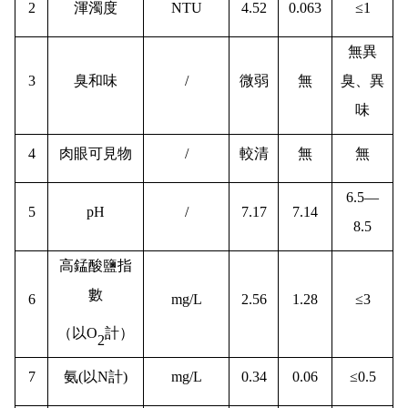
2
渾濁度
NTU
4.52
0.063
≤1
無異
3
臭和味
/
微弱
無
臭、異
味
4
肉眼可見物
/
較清
無
無
6.5—
5
pH
/
7.17
7.14
8.5
高錳酸鹽指
數
6
mg/L
2.56
1.28
≤3
（以O
計）
2
7
氨(以N計)
mg/L
0.34
0.06
≤0.5