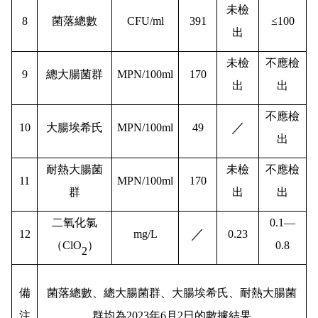
未檢
8
菌落總數
CFU/ml
391
≤100
出
未檢
不應檢
9
總大腸菌群
MPN/100ml
170
出
出
不應檢
／
10
大腸埃希氏
MPN/100ml
49
出
耐熱大腸菌
未檢
不應檢
11
MPN/100ml
170
群
出
出
二氧化氯
0.1—
／
12
mg/L
0.23
（ClO
）
0.8
2
備
菌落總數、總大腸菌群、大腸埃希氏、耐熱大腸菌
注
群均為2023年6月2日的數據結果