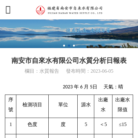
南安市自來水有限公司水質分析日報表
欄目：水質報告
發布時間：2023-06-05
年
月
日 天氣：晴
2023
6
5
序
出廠
出廠水
檢測項目
單位
源水
號
水
限值
1
色度
度
5
＜5
≤15